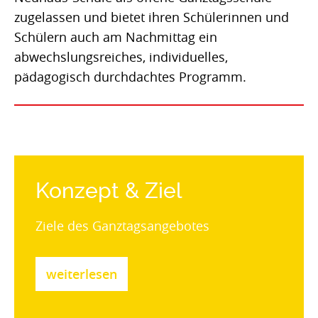
Ganztag
zugelassen und bietet ihren Schülerinnen und
Schülern auch am Nachmittag ein
Termine
abwechslungsreiches, individuelles,
pädagogisch durchdachtes Programm.
Kinder mit Köpfchen
Schach
Eltern
Konzept & Ziel
Ziele des Ganztagsangebotes
weiterlesen